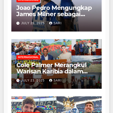
Joao Pedro Mengungkap
James Milner sebagai
Pemain Terbaik yang
JULY 23, 2025
SARI
Pernah Dia Mainkan
Bersama
INTERNASIONAL
Cole Palmer Merangkul
Warisan Karibia dalam
Perjalanan yang
JULY 23, 2025
SARI
Menginspirasi ke St Kitts