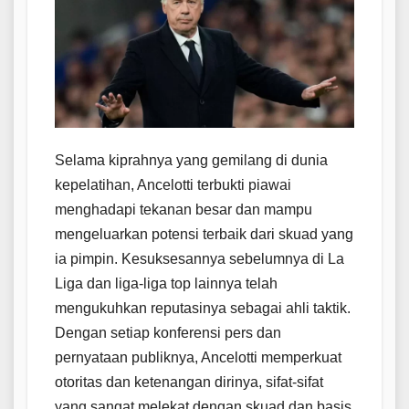
Selama kiprahnya yang gemilang di dunia
kepelatihan, Ancelotti terbukti piawai
menghadapi tekanan besar dan mampu
mengeluarkan potensi terbaik dari skuad yang
ia pimpin. Kesuksesannya sebelumnya di La
Liga dan liga-liga top lainnya telah
mengukuhkan reputasinya sebagai ahli taktik.
Dengan setiap konferensi pers dan
pernyataan publiknya, Ancelotti memperkuat
otoritas dan ketenangan dirinya, sifat-sifat
yang sangat melekat dengan skuad dan basis