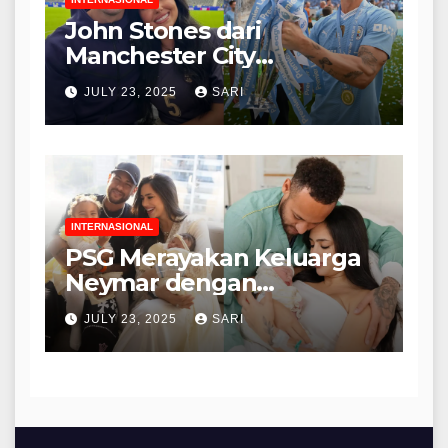
John Stones dari
Manchester City
Merayakan Pernikahan
JULY 23, 2025
SARI
dengan Olivia Naylor
dalam Pernikahan Indah di
Ibiza
INTERNASIONAL
PSG Merayakan Keluarga
Neymar dengan
Penghargaan Berarti
JULY 23, 2025
SARI