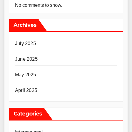
No comments to show.
Archives
July 2025
June 2025
May 2025
April 2025
Categories