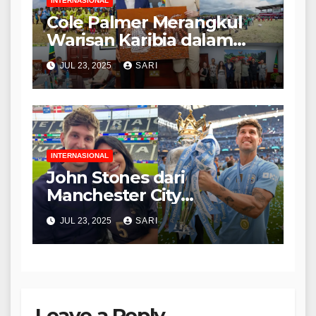
INTERNASIONAL
Cole Palmer Merangkul
Warisan Karibia dalam
Perjalanan yang
JUL 23, 2025
SARI
Menginspirasi ke St Kitts
INTERNASIONAL
John Stones dari
Manchester City
Merayakan Pernikahan
JUL 23, 2025
SARI
dengan Olivia Naylor
dalam Pernikahan Indah
di Ibiza
Leave a Reply