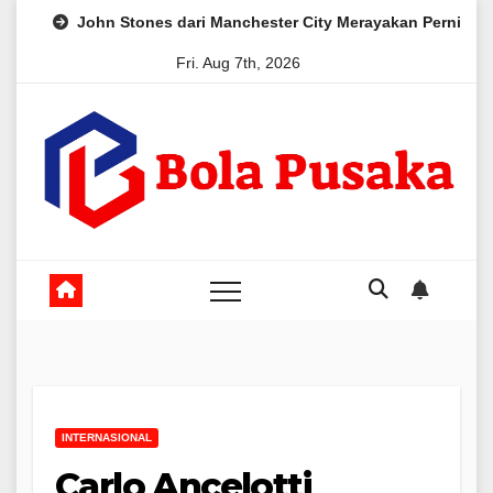
Skip
John Stones dari Manchester City Merayakan Pernikahan dengan 
to
Fri. Aug 7th, 2026
content
INTERNASIONAL
Carlo Ancelotti