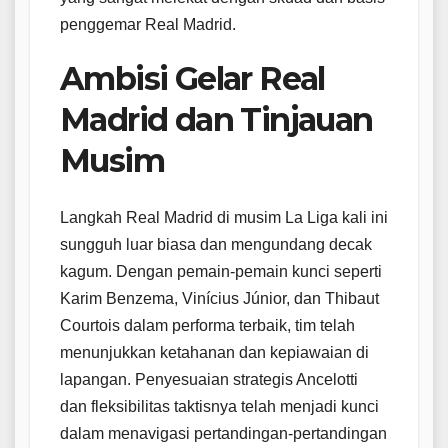
penggemar Real Madrid.
Ambisi Gelar Real
Madrid dan Tinjauan
Musim
Langkah Real Madrid di musim La Liga kali ini
sungguh luar biasa dan mengundang decak
kagum. Dengan pemain-pemain kunci seperti
Karim Benzema, Vinícius Júnior, dan Thibaut
Courtois dalam performa terbaik, tim telah
menunjukkan ketahanan dan kepiawaian di
lapangan. Penyesuaian strategis Ancelotti
dan fleksibilitas taktisnya telah menjadi kunci
dalam menavigasi pertandingan-pertandingan