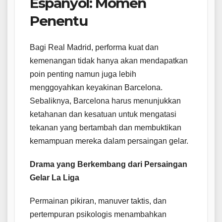
Espanyol: Momen
Penentu
Bagi Real Madrid, performa kuat dan
kemenangan tidak hanya akan mendapatkan
poin penting namun juga lebih
menggoyahkan keyakinan Barcelona.
Sebaliknya, Barcelona harus menunjukkan
ketahanan dan kesatuan untuk mengatasi
tekanan yang bertambah dan membuktikan
kemampuan mereka dalam persaingan gelar.
Drama yang Berkembang dari Persaingan
Gelar La Liga
Permainan pikiran, manuver taktis, dan
pertempuran psikologis menambahkan