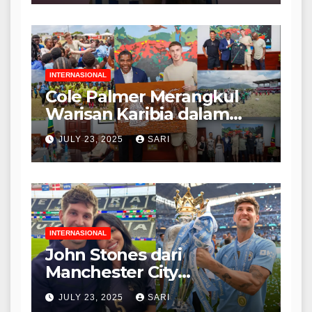
Bersama
INTERNASIONAL
Cole Palmer Merangkul
Warisan Karibia dalam
Perjalanan yang
JULY 23, 2025
SARI
Menginspirasi ke St Kitts
INTERNASIONAL
John Stones dari
Manchester City
Merayakan Pernikahan
JULY 23, 2025
SARI
dengan Olivia Naylor