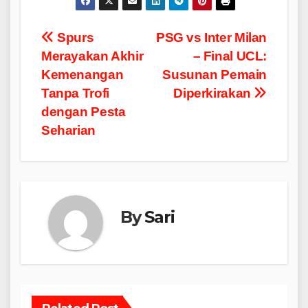
Post
Spurs
PSG vs Inter Milan
Merayakan Akhir
– Final UCL:
navigation
Kemenangan
Susunan Pemain
Tanpa Trofi
Diperkirakan
dengan Pesta
Seharian
By
Sari