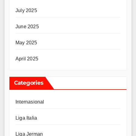
July 2025
June 2025
May 2025
April 2025
Categories
Internasional
Liga Italia
Liga Jerman