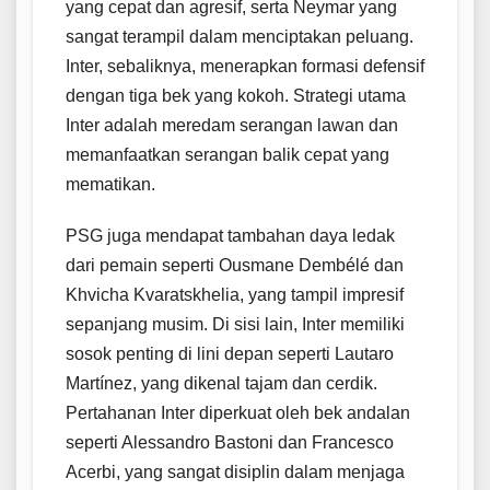
yang cepat dan agresif, serta Neymar yang
sangat terampil dalam menciptakan peluang.
Inter, sebaliknya, menerapkan formasi defensif
dengan tiga bek yang kokoh. Strategi utama
Inter adalah meredam serangan lawan dan
memanfaatkan serangan balik cepat yang
mematikan.
PSG juga mendapat tambahan daya ledak
dari pemain seperti Ousmane Dembélé dan
Khvicha Kvaratskhelia, yang tampil impresif
sepanjang musim. Di sisi lain, Inter memiliki
sosok penting di lini depan seperti Lautaro
Martínez, yang dikenal tajam dan cerdik.
Pertahanan Inter diperkuat oleh bek andalan
seperti Alessandro Bastoni dan Francesco
Acerbi, yang sangat disiplin dalam menjaga