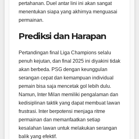
pertahanan. Duel antar lini ini akan sangat
menentukan siapa yang akhirnya menguasai
permainan.
Prediksi dan Harapan
Pertandingan final Liga Champions selalu
penuh kejutan, dan final 2025 ini diyakini tidak
akan berbeda. PSG dengan keunggulan
serangan cepat dan kemampuan individual
pemain bisa saja mencetak gol lebih dulu.
Namun, Inter Milan memiliki pengalaman dan
kedisiplinan taktik yang dapat membuat lawan
frustrasi. Inter berpotensi menjaga ritme
permainan dan memanfaatkan setiap
kesalahan lawan untuk melakukan serangan
balik yang efektif.