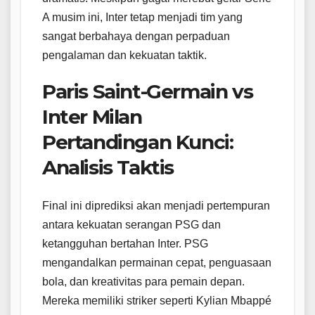
A musim ini, Inter tetap menjadi tim yang
sangat berbahaya dengan perpaduan
pengalaman dan kekuatan taktik.
Paris Saint-Germain vs
Inter Milan
Pertandingan Kunci:
Analisis Taktis
Final ini diprediksi akan menjadi pertempuran
antara kekuatan serangan PSG dan
ketangguhan bertahan Inter. PSG
mengandalkan permainan cepat, penguasaan
bola, dan kreativitas para pemain depan.
Mereka memiliki striker seperti Kylian Mbappé