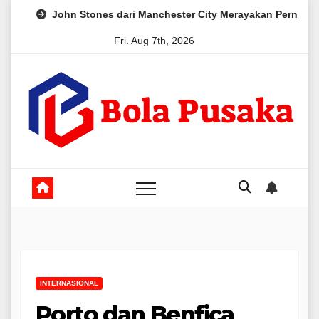
Skip
John Stones dari Manchester City Merayakan Pernikahan dengan 
to
Fri. Aug 7th, 2026
content
INTERNASIONAL
Porto dan Benfica