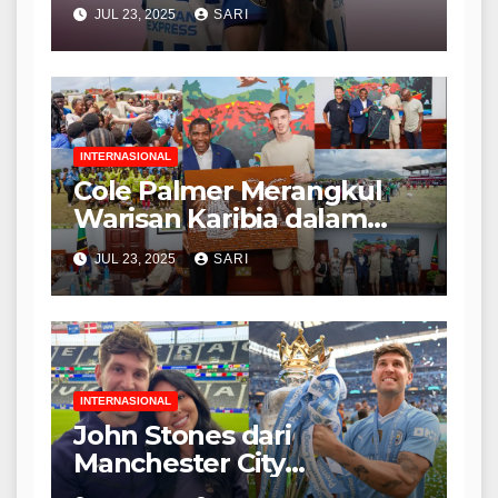
Pemain Terbaik yang
JUL 23, 2025
SARI
Pernah Dia Mainkan
Bersama
INTERNASIONAL
Cole Palmer Merangkul
Warisan Karibia dalam
Perjalanan yang
JUL 23, 2025
SARI
Menginspirasi ke St Kitts
INTERNASIONAL
John Stones dari
Manchester City
Merayakan Pernikahan