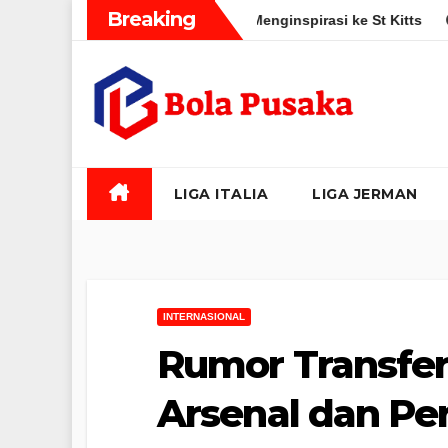
Skip
Breaking
alam Perjalanan yang Menginspirasi ke St Kitts
John Stones
to
content
LIGA ITALIA
LIGA JERMAN
INTERNASIONAL
Rumor Transfer
Arsenal dan Pe