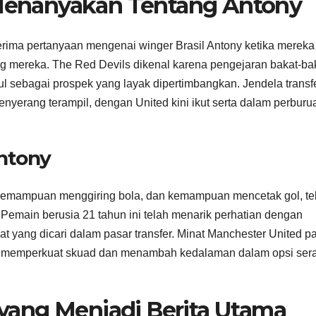
Menanyakan Tentang Antony
erima pertanyaan mengenai winger Brasil Antony ketika mereka
ng mereka. The Red Devils dikenal karena pengejaran bakat-ba
ul sebagai prospek yang layak dipertimbangkan. Jendela transf
enyerang terampil, dengan United kini ikut serta dalam perburu
ntony
 kemampuan menggiring bola, dan kemampuan mencetak gol, te
 Pemain berusia 21 tahun ini telah menarik perhatian dengan
 yang dicari dalam pasar transfer. Minat Manchester United p
tuk memperkuat skuad dan menambah kedalaman dalam opsi ser
 yang Menjadi Berita Utama