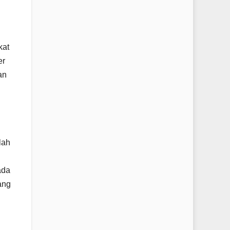
kat
er
an
lah
ada
ang